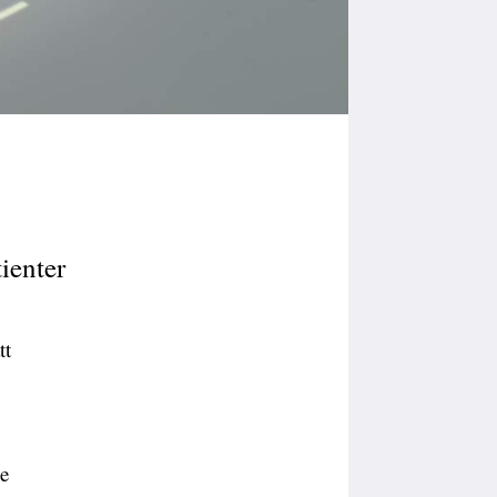
ienter
tt
de