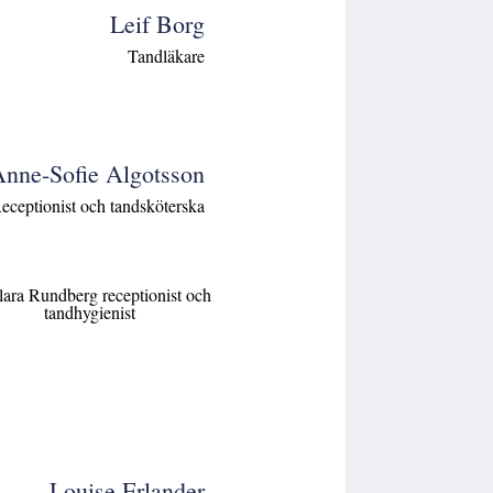
Leif Borg
Tandläkare
nne-Sofie Algotsson
eceptionist och tandsköterska
Louise Erlander