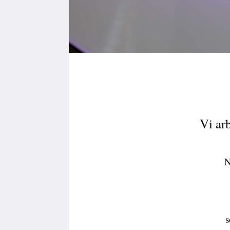
Vi ar
N
s