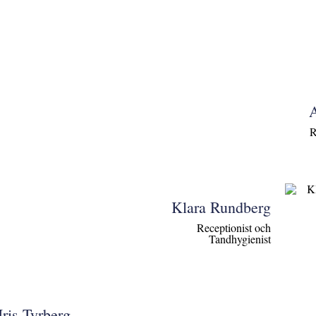
A
R
Klara Rundberg
Receptionist och
Tandhygienist
Iris Tyrberg