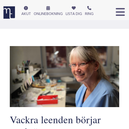
AKUT
ONLINEBOKNING
LISTA DIG
RING
Vackra leenden börjar