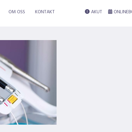
0x600px
|
←
Om
OM OSS
KONTAKT
AKUT
ONLINEB