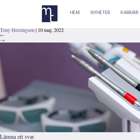
_NIK6149_134
HEM
NYHETER
KARRIÄR
Tony Heeringson
|
10 maj, 2022
←
→
Lämna ett svar