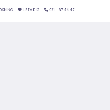
 oss
OKNING
LISTA DIG
031 – 87 44 47