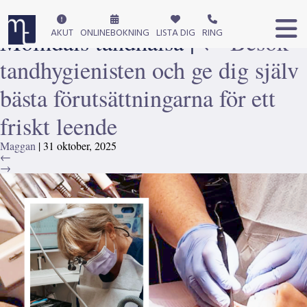
Tandhygienist behandling
Molndals tandhalsa
AKUT
ONLINEBOKNING
LISTA DIG
|
←
RING
Besök
tandhygienisten och ge dig själv
bästa förutsättningarna för ett
friskt leende
Maggan
|
31 oktober, 2025
←
→