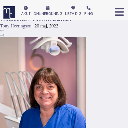
Doris Tandsköterska_300px
|
←
Mattias Rosbecker
AKUT
ONLINEBOKNING
LISTA DIG
RING
Tony Heeringson
|
20 maj, 2022
←
→